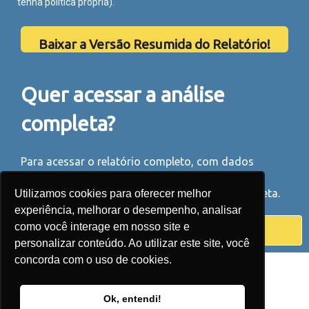
tenha política própria).
Baixar a Versão Resumida do Relatório!
Quer acessar a análise
completa?
Para acessar o relatório completo, com dados
detalhados, rankings, gráficos e análises por
empreendimento, adquira agora a versão completa.
Utilizamos cookies para oferecer melhor
experiência, melhorar o desempenho, analisar
como você interage em nosso site e
Adquira o Relatório Completo
personalizar conteúdo. Ao utilizar este site, você
concorda com o uso de cookies.
Ok, entendi!